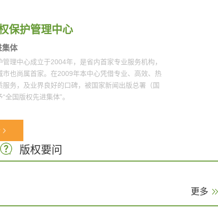
权保护管理中心
进集体
护管理中心成立于2004年，是省内首家专业服务机构，
城市也尚属首家。在2009年本中心凭借专业、高效、热
质服务，及业界良好的口碑，被国家新闻出版总署（国
“全国版权先进集体”。
情
版权要问
更多